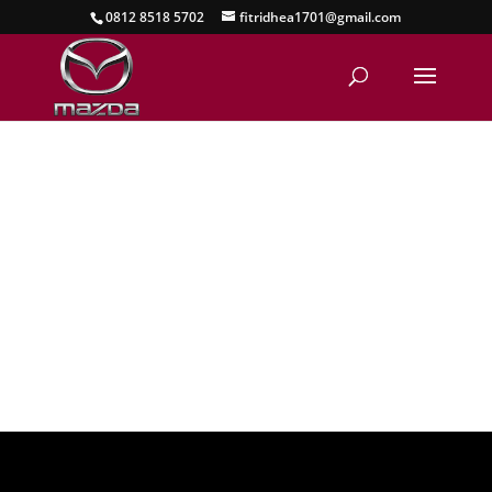
0812 8518 5702
fitridhea1701@gmail.com
VIDEO MAZDA OFFICIAL
Berikut ini video ulasan kendaraan
Mazda terbaik dari
Mazda Sultan
Agung
, Mazda Bekasi, Mazda Jakarta,
Mazda Indonesia.