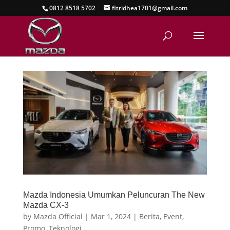
0812 8518 5702
fitridhea1701@gmail.com
Mazda Indonesia Umumkan Peluncuran The New
Mazda CX-3
by
Mazda Official
|
Mar 1, 2024
|
Berita
,
Event
,
Promo
,
Teknologi