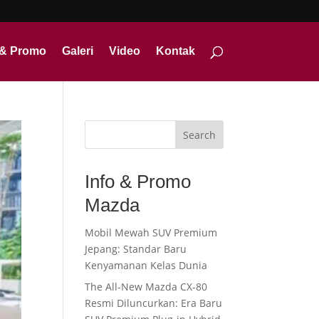
 & Promo
Galeri
Video
Kontak
Search
Info & Promo
Mazda
Mobil Mewah SUV Premium
Jepang: Standar Baru
Kenyamanan Kelas Dunia
The All-New Mazda CX-80
Resmi Diluncurkan: Era Baru