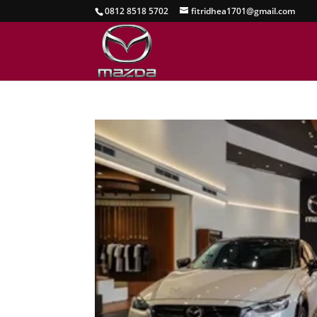
0812 8518 5702
fitridhea1701@gmail.com